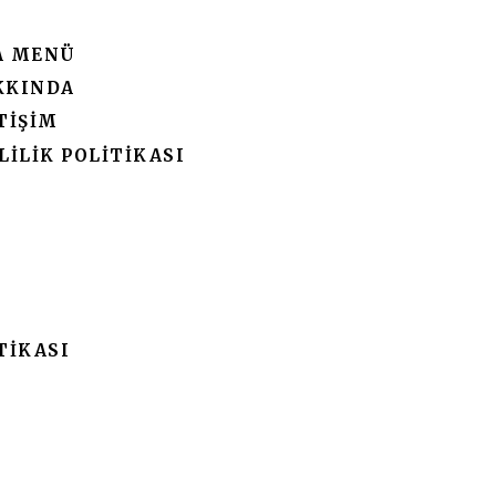
A MENÜ
KKINDA
TIŞIM
LILIK POLITIKASI
TIKASI