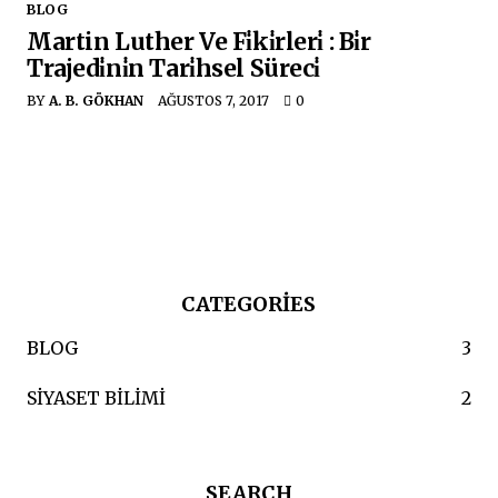
BLOG
Martin Luther Ve Fi̇ki̇rleri̇ : Bi̇r
Trajedi̇ni̇n Tari̇hsel Süreci̇
BY
A. B. GÖKHAN
AĞUSTOS 7, 2017
0
CATEGORIES
BLOG
3
SIYASET BILIMI
2
SEARCH