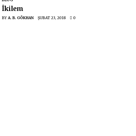
İkilem
BY
A. B. GÖKHAN
ŞUBAT 23, 2018
0