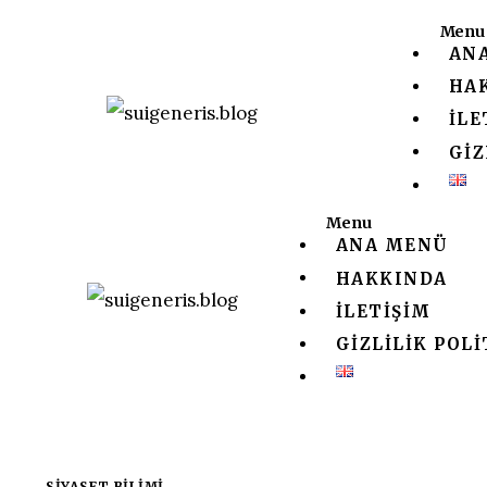
Ana Menü
Menu
AN
Hakkında
HA
İLE
İletişim
GIZ
Gizlilik Politikası
Menu
ANA MENÜ
HAKKINDA
İLETIŞIM
GIZLILIK POLI
SIYASET BILIMI