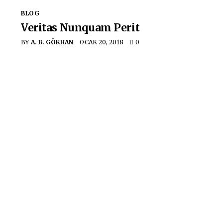
BLOG
Veritas Nunquam Perit
BY
A. B. GÖKHAN
OCAK 20, 2018
0