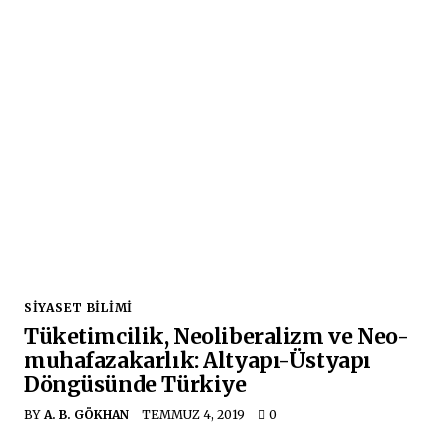
SIYASET BILIMI
Tüketimcilik, Neoliberalizm ve Neo-
muhafazakarlık: Altyapı-Üstyapı
Döngüsünde Türkiye
BY
A. B. GÖKHAN
TEMMUZ 4, 2019
0